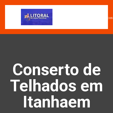
E-mail
contato@litoralservico
Conserto de
Telhados em
Itanhaem